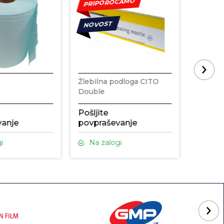
PRIPOROČAMO
NOVOST
Žlebilna podloga CITO
Digitaln
Double
SOFT T
plastifi
Pošljite
Pošljit
vanje
povpraševanje
povpra
i
Na zalogi
Na z