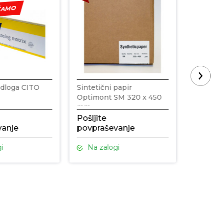
ČAMO
odloga CITO
Sintetični papir
Optimont SM 320 x 450
mm
Pošljite
Pošljit
vanje
povpraševanje
povpra
i
Na zalogi
Na z