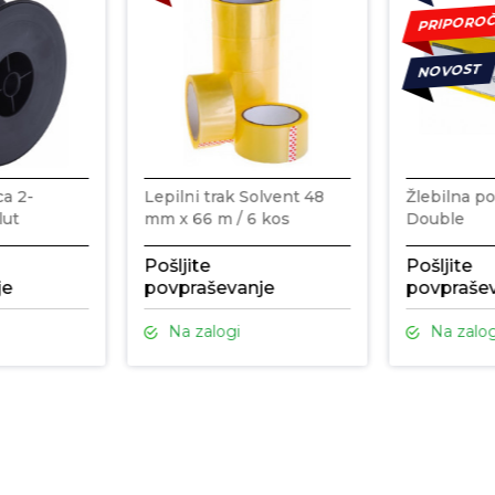
PRIPORO
NOVOST
ca 2-
Lepilni trak Solvent 48
Žlebilna p
lut
mm x 66 m / 6 kos
Double
Pošljite
Pošljite
je
povpraševanje
povpraše
Na zalogi
Na zalog