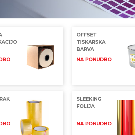
A
OFFSET
KACIJO
TISKARSKA
BARVA
DBO
NA PONUDBO
TRAK
SLEEKING
FOLIJA
DBO
NA PONUDBO