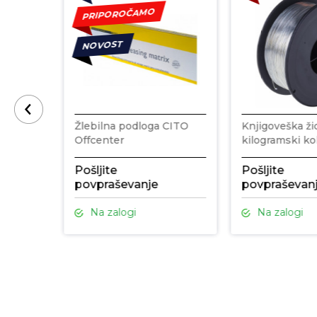
PRIPOROČAMO
NOVOST
lija MAT
Žlebilna podloga CITO
Knjigoveška ži
kacijo
Offcenter
kilogramski ko
Pošljite
Pošljite
povpraševanje
povpraševan
Na zalogi
Na zalogi