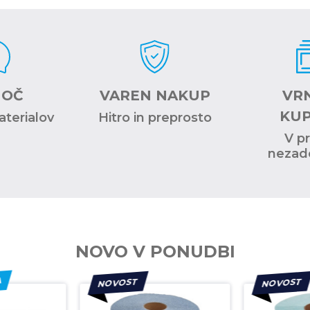
OČ
VAREN NAKUP
VR
KU
materialov
Hitro in preprosto
V p
nezado
NOVO V PONUDBI
A
NOVOST
NOVOST