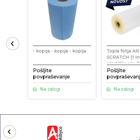
NOVOST
- kopija - kopija - kopija
Topla folija AN
SCRATCH (1 in
plastifikacijo
250 m
Pošljite
Pošljite
povpraševanje
povpraševan
Na zalogi
Na zalogi