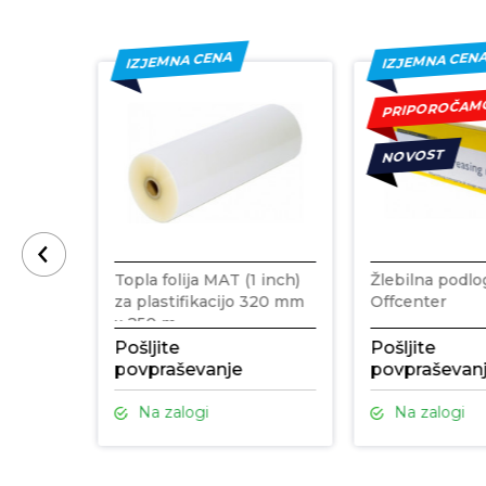
IZJEMNA CENA
IZJEMNA CEN
PRIPOROČA
NOVOST
a
Topla folija MAT (1 inch)
Žlebilna podl
za plastifikacijo 320 mm
Offcenter
x 250 m
Pošljite
Pošljite
povpraševanje
povpraševan
Na zalogi
Na zalogi