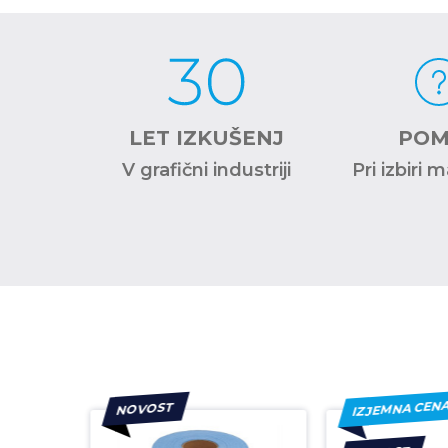
TNI
LET IZKUŠENJ
POM
KI
V grafični industriji
Pri izbiri 
nih
lcev
IZJEMNA CEN
NOVOST