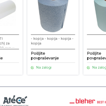
TI
- kopija - kopija - kopija -
ch) za
kopija
 320 mm x
Pošljite
Pošljite
je
povpraševanje
povpraše
Na zalogi
Na zalog