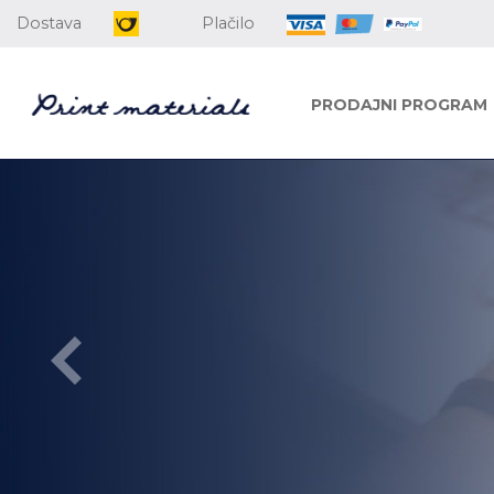
Dostava
Plačilo
PRODAJNI PROGRAM
VSE ZA TISK
Preglejte celotno ponudbo
POJDI